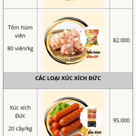
Tôm hùm
viên
82.000
80 viên/kg
CÁC LOẠI XÚC XÍCH ĐỨC
Xúc xích
Đức
95.000
20 cây/kg