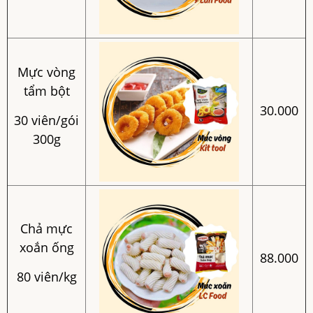
Mực vòng
tẩm bột
30.000
30 viên/gói
300g
Chả mực
xoắn ống
88.000
80 viên/kg