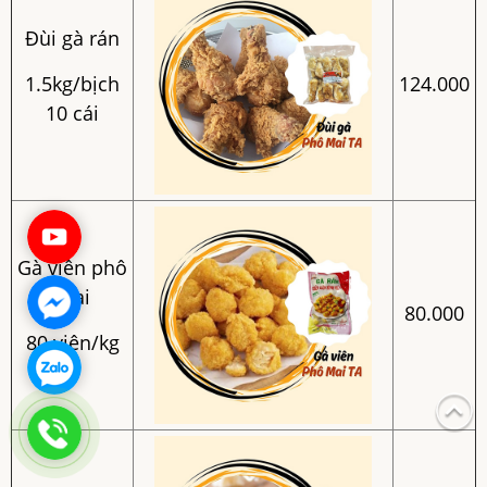
Đùi gà rán
1.5kg/bịch
124.000
10 cái
Gà viên phô
mai
80.000
80 viên/kg