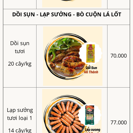
DỒI SỤN - LẠP SƯỞNG - BÒ CUỘN LÁ LỐT
Dồi sụn
tươi
70.000
20 cây/kg
Lạp sưởng
tươi loại 1
77.000
14 cây/kg