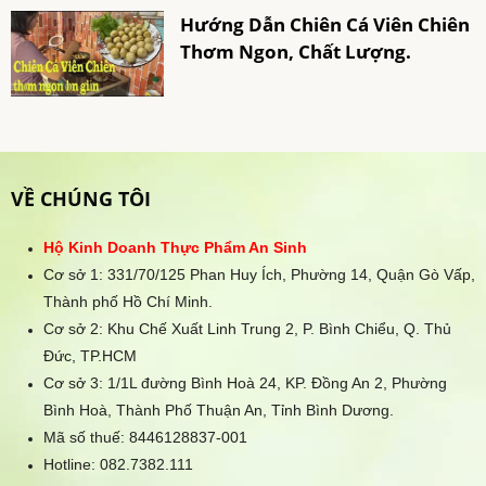
Hướng Dẫn Chiên Cá Viên Chiên
Thơm Ngon, Chất Lượng.
VỀ CHÚNG TÔI
Hộ Kinh Doanh Thực Phẩm An Sinh
Cơ sở 1: 331/70/125 Phan Huy Ích, Phường 14, Quận Gò Vấp,
Thành phố Hồ Chí Minh.
Cơ sở 2: Khu Chế Xuất Linh Trung 2, P. Bình Chiểu, Q. Thủ
Đức, TP.HCM
Cơ sở 3: 1/1L đường Bình Hoà 24, KP. Đồng An 2, Phường
Bình Hoà, Thành Phố Thuận An, Tỉnh Bình Dương.
Mã số thuế: 8446128837-001
Hotline:
082.7382.111