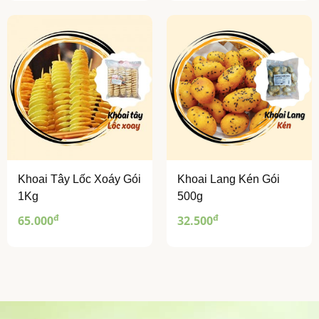
Khoai Tây Lốc Xoáy Gói
Khoai Lang Kén Gói
1Kg
500g
đ
đ
65.000
32.500