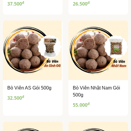
đ
đ
37.500
26.500
Bò Viên AS Gói 500g
Bò Viên Nhật Nam Gói
500g
đ
32.500
đ
55.000