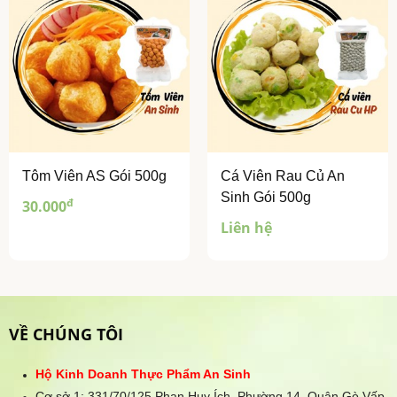
Tôm Viên AS Gói 500g
Cá Viên Rau Củ An
Sinh Gói 500g
đ
30.000
Liên hệ
VỀ CHÚNG TÔI
Hộ Kinh Doanh Thực Phẩm An Sinh
Cơ sở 1: 331/70/125 Phan Huy Ích, Phường 14, Quận Gò Vấp,