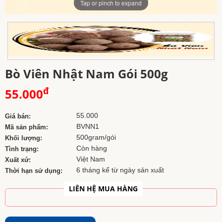
Tap or pinch to expand
Bò Viên Nhật Nam Gói 500g
đ
55.000
55.000
Giá bán:
BVNN1
Mã sản phẩm:
500gram/gói
Khối lượng:
Còn hàng
Tình trạng:
Việt Nam
Xuất xứ:
6 tháng kể từ ngày sản xuất
Thời hạn sử dụng:
LIÊN HỆ MUA HÀNG