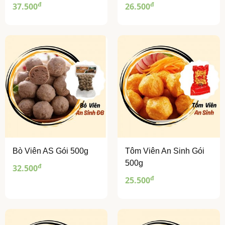
đ
đ
37.500
26.500
Bò Viên AS Gói 500g
Tôm Viên An Sinh Gói
500g
đ
32.500
đ
25.500