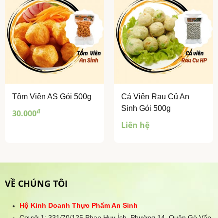
Tôm Viên AS Gói 500g
Cá Viên Rau Củ An
Sinh Gói 500g
đ
30.000
Liên hệ
VỀ CHÚNG TÔI
Hộ Kinh Doanh Thực Phẩm An Sinh
Cơ sở 1: 331/70/125 Phan Huy Ích, Phường 14, Quận Gò Vấp,