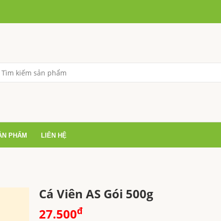
ẢN PHẨM
LIÊN HỆ
Cá Viên AS Gói 500g
đ
27.500