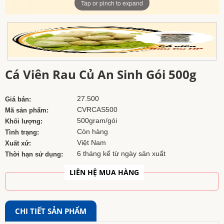
Tap or pinch to expand
Cá Viên Rau Củ An Sinh Gói 500g
27.500
Giá bán:
CVRCAS500
Mã sản phẩm:
500gram/gói
Khối lượng:
Còn hàng
Tình trạng:
Việt Nam
Xuất xứ:
6 tháng kể từ ngày sản xuất
Thời hạn sử dụng:
LIÊN HỆ MUA HÀNG
CHI TIẾT SẢN PHẨM