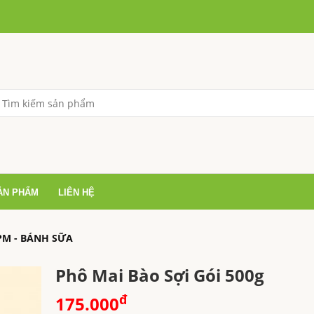
ẢN PHẨM
LIÊN HỆ
 PM - BÁNH SỮA
Phô Mai Bào Sợi Gói 500g
đ
175.000