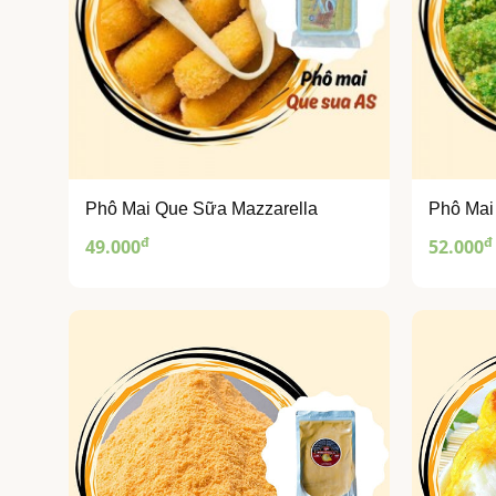
Phô Mai Que Sữa Mazzarella
Phô Mai
đ
đ
49.000
52.000