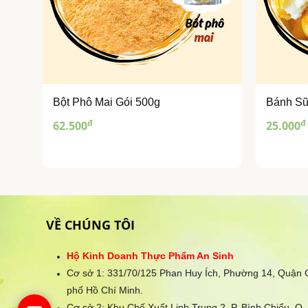
Bột Phô Mai Gói 500g
Bánh Sữ
đ
đ
62.500
25.000
VỀ CHÚNG TÔI
Hộ Kinh Doanh Thực Phẩm An Sinh
Cơ sở 1: 331/70/125 Phan Huy Ích, Phường 14, Quận
phố Hồ Chí Minh.
Cơ sở 2: Khu Chế Xuất Linh Trung 2, P. Bình Chiểu, Q.