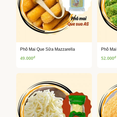
Phô Mai Que Sữa Mazzarella
Phô Mai
đ
đ
49.000
52.000