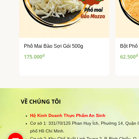
Phô Mai Bào Sợi Gói 500g
Bột Phô
đ
đ
175.000
62.500
VỀ CHÚNG TÔI
Hộ Kinh Doanh Thực Phẩm An Sinh
Cơ sở 1: 331/70/125 Phan Huy Ích, Phường 14, Quận
phố Hồ Chí Minh.
Cơ sở 2: Khu Chế Xuất Linh Trung 2, P. Bình Chiểu, Q.