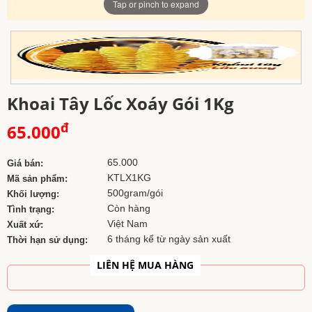
Tap or pinch to expand
Khoai Tây Lốc Xoáy Gói 1Kg
đ
65.000
65.000
Giá bán:
KTLX1KG
Mã sản phẩm:
500gram/gói
Khối lượng:
Còn hàng
Tình trạng:
Việt Nam
Xuất xứ:
6 tháng kể từ ngày sản xuất
Thời hạn sử dụng:
LIÊN HỆ MUA HÀNG