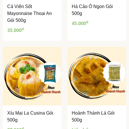
Cá Viên Sốt
Há Cảo Ô Ngon Gói
Mayonnaise Thoại An
500g
Gói 500g
đ
45.000
đ
35.000
Xíu Mại La Cusina Gói
Hoành Thánh Lá Gói
500g
500g
đ