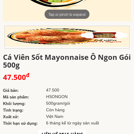
Tap or pinch to expand
Cá Viên Sốt Mayonnaise Ô Ngon Gói
500g
đ
47.500
47.500
Giá bán:
HSONGON
Mã sản phẩm:
500gram/gói
Khối lượng:
Còn hàng
Tình trạng:
Việt Nam
Xuất xứ:
6 tháng kể từ ngày sản xuất
Thời hạn sử dụng: