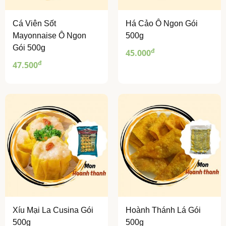
Cá Viên Sốt
Há Cảo Ô Ngon Gói
Mayonnaise Ô Ngon
500g
Gói 500g
đ
45.000
đ
47.500
Xíu Mại La Cusina Gói
Hoành Thánh Lá Gói
500g
500g