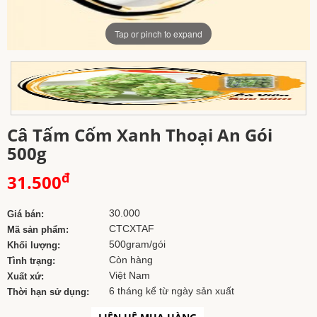
Tap or pinch to expand
Câ Tấm Cốm Xanh Thoại An Gói
500g
đ
31.500
30.000
Giá bán:
CTCXTAF
Mã sản phẩm:
500gram/gói
Khối lượng:
Còn hàng
Tình trạng:
Việt Nam
Xuất xứ:
6 tháng kể từ ngày sản xuất
Thời hạn sử dụng: