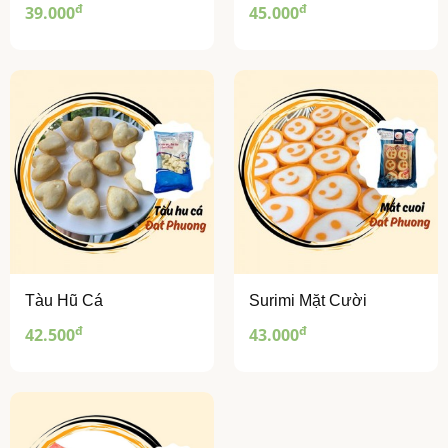
đ
đ
39.000
45.000
Tàu Hũ Cá
Surimi Mặt Cười
đ
đ
42.500
43.000