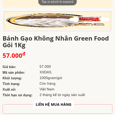
Tap or pinch to expand
Bánh Gạo Không Nhân Green Food
Gói 1Kg
đ
57.000
57.000
Giá bán:
XXDAS
Mã sản phẩm:
1000gram/gói
Khối lượng:
Còn hàng
Tình trạng:
Việt Nam
Xuất xứ:
2 tháng kể từ ngày sản xuất
Thời hạn sử dụng:
LIÊN HỆ MUA HÀNG