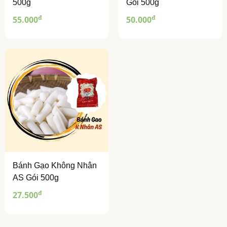
500g
Gói 500g
đ
đ
55.000
50.000
Bánh Gạo Không Nhân
AS Gói 500g
đ
27.500