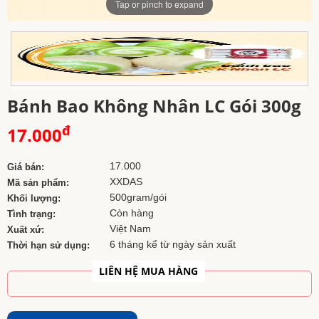
Tap or pinch to expand
Bánh Bao Không Nhân LC Gói 300g
đ
17.000
17.000
Giá bán:
XXDAS
Mã sản phẩm:
500gram/gói
Khối lượng:
Còn hàng
Tình trạng:
Việt Nam
Xuất xứ:
6 tháng kể từ ngày sản xuất
Thời hạn sử dụng:
LIÊN HỆ MUA HÀNG