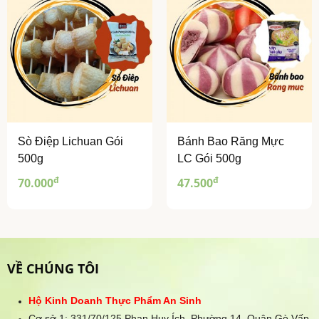
Sò Điệp Lichuan Gói
Bánh Bao Răng Mực
500g
LC Gói 500g
đ
đ
70.000
47.500
VỀ CHÚNG TÔI
Hộ Kinh Doanh Thực Phẩm An Sinh
Cơ sở 1: 331/70/125 Phan Huy Ích, Phường 14, Quận Gò Vấp,