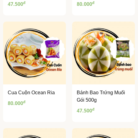
đ
đ
47.500
80.000
Cua Cuộn Ocean Ria
Bánh Bao Trứng Muối
Gói 500g
đ
80.000
đ
47.500